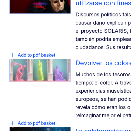
utilizarse con fine
Discursos políticos fa
causar daño explican po
el proyecto SOLARIS, f
también podría emplear
ciudadanos. Sus result
Add to pdf basket
Devolver los color
Muchos de los tesoros 
tiempo: el color. A trav
experiencias museístic
europeos, se han podid
revela cómo eran los o
reimaginar mejor el pat
Add to pdf basket
La colaboración en