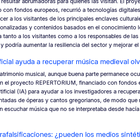
resultar abrumadoras para quienes las visitan. El proy
con fondos europeos, recurrió a tecnologías digitale
cer a los visitantes de los principales enclaves cultura
rsonalizadas y contenidos basados en el conocimiento l
 tanto a los visitantes como a los responsables de las
 y podría aumentar la resiliencia del sector y mejorar e
tificial ayuda a recuperar música medieval ol
patrimonio musical, aunque buena parte permanece ocu
En el proyecto REPERTORIUM, financiado con fondos 
artificial (IA) para ayudar a los investigadores a recuper
tadas de óperas y cantos gregorianos, de modo que 
n escuchar música que no se interpretaba desde hacía 
trafalsificaciones: ¿pueden los medios sintét