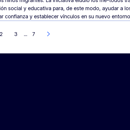
os niños migrantes. La iniciativa eludió los mé-todos tr
sión social y educativa para, de este modo, ayudar a lo
ar confianza y establecer vínculos en su nuevo entorno
2
3
...
7
Next