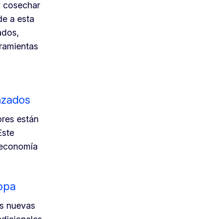
y cosechar
de a esta
ados,
rramientas
nzados
ores están
Este
a economía
ropa
as nuevas