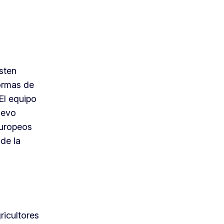
isten
normas de
El equipo
uevo
europeos
de la
ricultores