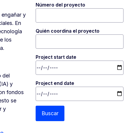
Número del proyecto
a engañar y
iales. En
Quién coordina el proyecto
ecnología
e los
a.
Project start date
 del
Project end date
(IA) y
con fondos
esto se
r y
Buscar
la