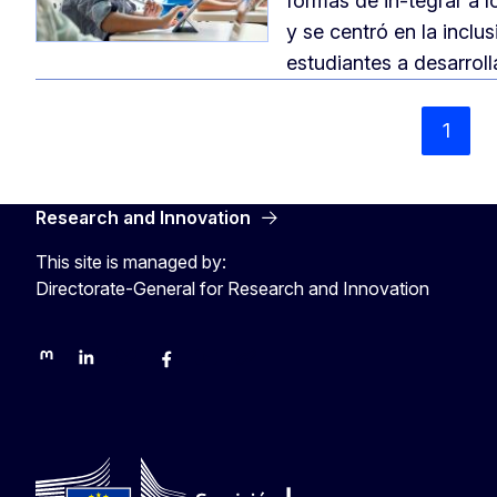
formas de in-tegrar a l
y se centró en la inclu
estudiantes a desarroll
1
Research and Innovation
This site is managed by:
Directorate-General for Research and Innovation
Mastodon
LinkedIn
Bluesky
Facebook
Youtube
Other networks