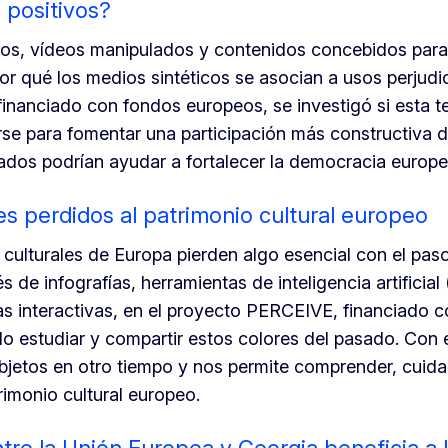
s positivos?
lsos, vídeos manipulados y contenidos concebidos par
r qué los medios sintéticos se asocian a usos perjudic
inanciado con fondos europeos, se investigó si esta t
se para fomentar una participación más constructiva d
ados podrían ayudar a fortalecer la democracia europe
es perdidos al patrimonio cultural europeo
culturales de Europa pierden algo esencial con el paso
és de infografías, herramientas de inteligencia artificial 
as interactivas, en el proyecto PERCEIVE, financiado 
o estudiar y compartir estos colores del pasado. Con 
bjetos en otro tiempo y nos permite comprender, cuida
rimonio cultural europeo.
tre la Unión Europea y Georgia beneficia a 