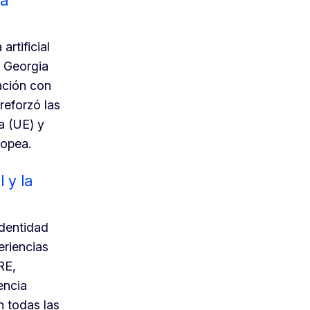
artificial
a Georgia
ación con
reforzó las
a (UE) y
ropea.
l y la
identidad
eriencias
RE,
encia
en todas las