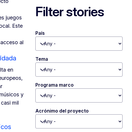
ecto
Filter stories
s
les juegos
ocal. Este
País
l acceso al
Toggle dropdown
vidada
Tema
lta en
Toggle dropdown
europeos,
Programa marco
ar
músicos y
Toggle dropdown
casi mil
Acrónimo del proyecto
Toggle dropdown
icos