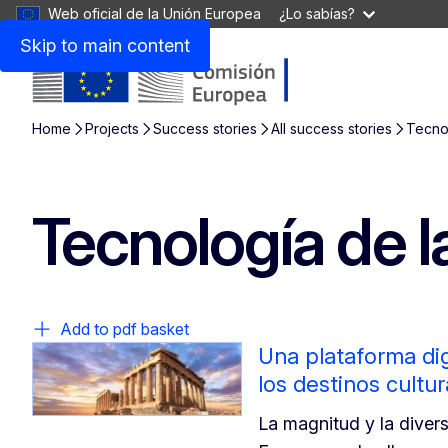
Web oficial de la Unión Europea
¿Lo sabías?
Skip to main content
Home
Projects
Success stories
All success stories
Tecnol
Tecnología de l
Add to pdf basket
Una plataforma dig
los destinos cultu
La magnitud y la diver