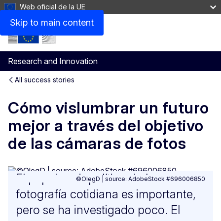
Web oficial de la UE
Skip to main content
Research and Innovation
All success stories
Cómo vislumbrar un futuro
mejor a través del objetivo
de las cámaras de fotos
El papel sociopolítico de la
©OlegD | source: AdobeStock #696006850
fotografía cotidiana es importante,
pero se ha investigado poco. El