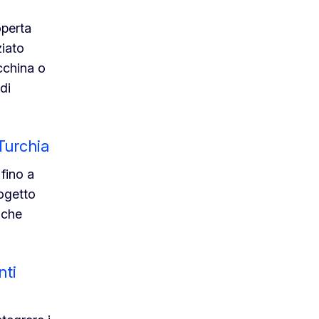
operta
iato
cchina o
di
 Turchia
 fino a
rogetto
 che
nti