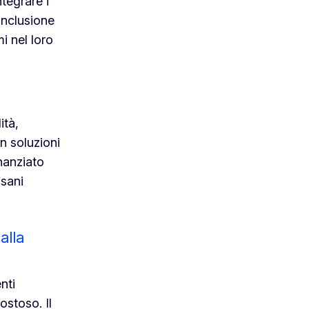
tegrare i
’inclusione
i nel loro
ità,
n soluzioni
inanziato
 sani
alla
nti
ostoso. Il