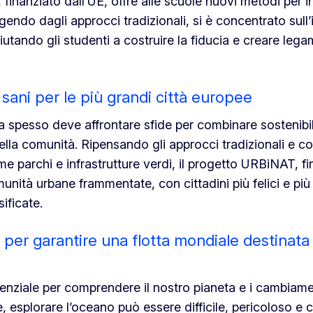
finanziato dall’UE, offre alle scuole nuovi metodi per in
gendo dagli approcci tradizionali, si è concentrato sull
utando gli studenti a costruire la fiducia e creare legam
 sani per le più grandi città europee
 spesso deve affrontare sfide per combinare sostenibil
ella comunità. Ripensando gli approcci tradizionali e co
me parchi e infrastrutture verdi, il progetto URBiNAT, f
munità urbane frammentate, con cittadini più felici e più
sificate.
 per garantire una flotta mondiale destinata 
enziale per comprendere il nostro pianeta e i cambiame
, esplorare l’oceano può essere difficile, pericoloso e c