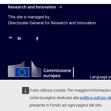
Research and Innovation
This site is managed by:
Directorate-General for Research and Innovation
Mastodon
LinkedIn
Bluesky
Facebook
Youtube
Other networks
Language p
Il sito utilizza cookie. Per maggiori informazio
visita la pagina dedicata alla
politica sull’uso 
presente in fondo ad ogni pagina del sito.