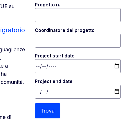
Progetto n.
l’UE su
igratorio
Coordinatore del progetto
uguaglianze
Project start date
,
te a
 ha
Project end date
a comunità.
Trova
ne di