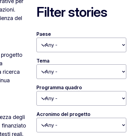
rative per
Filter stories
azioni.
lienza del
Paese
Toggle dropdown
l progetto
Tema
a
a ricerca
Toggle dropdown
inua
Programma quadro
Toggle dropdown
Acronimo del progetto
lezza degli
 finanziato
Toggle dropdown
sti reali.