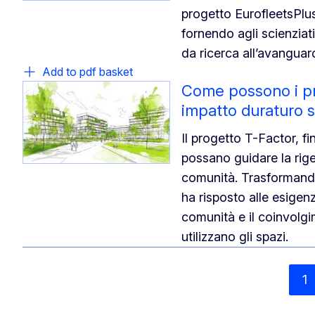
progetto EurofleetsPlus
fornendo agli scienziat
da ricerca all’avanguar
Add to pdf basket
Come possono i pro
impatto duraturo su
Il progetto T-Factor, fi
possano guidare la rige
comunità. Trasformando 
ha risposto alle esigen
comunità e il coinvolgi
utilizzano gli spazi.
1