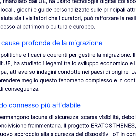
finanziato dall’UE, ha usato tecnologie digitali collabo
locali, giochi e guide personalizzate sulle principali attr
uta sia i visitatori che i curatori, può rafforzare la resi
accesso al patrimonio culturale europeo.
e cause profonde della migrazione
olitiche efficaci e coerenti per gestire la migrazione. I
’UE, ha studiato i legami tra lo sviluppo economico e l
pa, attraverso indagini condotte nei paesi di origine. L
mprendere meglio questo fenomeno complesso e in cont
 di conseguenza.
do connesso più affidabile
 permangono lacune di sicurezza: scarsa visibilità, debo
condivisione frammentaria. Il progetto ERATOSTHENES,
uovo approccio alla sicurezza dei dispositivi IoT in conte