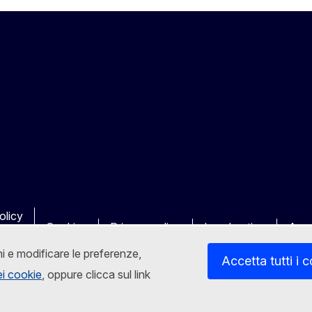
olicy
Cookies
Privacy policy
Legal notice
Acce
ni e modificare le preferenze,
Accetta tutti i 
dei cookie
, oppure clicca sul link