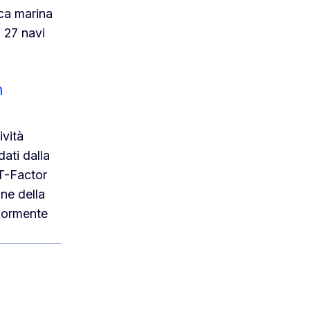
rca marina
 27 navi
n
ività
ati dalla
 T-Factor
one della
giormente