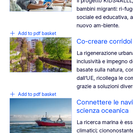
Il progetto KIDS4ALLL, 
bambini migranti: ri-fug
sociale ed educativa, ai
nuovo am-biente.
Add to pdf basket
Co-creare corridoi
La rigenerazione urbana
inclusività e impegno d
basate sulla natura, co
dall’UE, ricollega le co
grazie a soluzioni diver
Add to pdf basket
Connettere le navi
scienza oceanica
La ricerca marina è ess
climatici; ciononostante