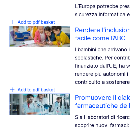
L’Europa potrebbe prest
sicurezza informatica e
Add to pdf basket
Rendere l’inclusio
facile come l’ABC
I bambini che arrivano
scolastiche. Per contr
finanziato dall’UE, ha s
rendere più autonomi i 
contribuito a sostenere
Add to pdf basket
Promuovere il dialo
farmaceutiche del
Sia i laboratori di rice
scoprire nuovi farmaci;