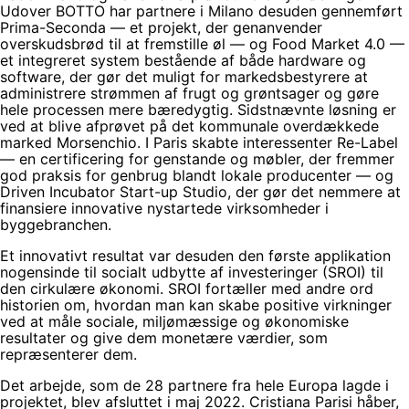
Udover BOTTO har partnere i Milano desuden gennemført
Prima-Seconda — et projekt, der genanvender
overskudsbrød til at fremstille øl — og Food Market 4.0 —
et integreret system bestående af både hardware og
software, der gør det muligt for markedsbestyrere at
administrere strømmen af frugt og grøntsager og gøre
hele processen mere bæredygtig. Sidstnævnte løsning er
ved at blive afprøvet på det kommunale overdækkede
marked Morsenchio. I Paris skabte interessenter Re-Label
— en certificering for genstande og møbler, der fremmer
god praksis for genbrug blandt lokale producenter — og
Driven Incubator Start-up Studio, der gør det nemmere at
finansiere innovative nystartede virksomheder i
byggebranchen.
Et innovativt resultat var desuden den første applikation
nogensinde til socialt udbytte af investeringer (SROI) til
den cirkulære økonomi. SROI fortæller med andre ord
historien om, hvordan man kan skabe positive virkninger
ved at måle sociale, miljømæssige og økonomiske
resultater og give dem monetære værdier, som
repræsenterer dem.
Det arbejde, som de 28 partnere fra hele Europa lagde i
projektet, blev afsluttet i maj 2022. Cristiana Parisi håber,