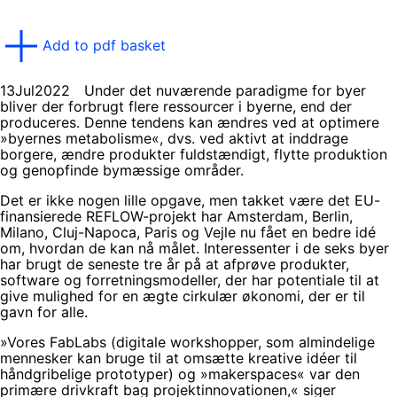
Add to pdf basket
13
Jul
2022
Under det nuværende paradigme for byer
bliver der forbrugt flere ressourcer i byerne, end der
produceres. Denne tendens kan ændres ved at optimere
»byernes metabolisme«, dvs. ved aktivt at inddrage
borgere, ændre produkter fuldstændigt, flytte produktion
og genopfinde bymæssige områder.
Det er ikke nogen lille opgave, men takket være det EU-
finansierede REFLOW-projekt har Amsterdam, Berlin,
Milano, Cluj-Napoca, Paris og Vejle nu fået en bedre idé
om, hvordan de kan nå målet. Interessenter i de seks byer
har brugt de seneste tre år på at afprøve produkter,
software og forretningsmodeller, der har potentiale til at
give mulighed for en ægte cirkulær økonomi, der er til
gavn for alle.
»Vores FabLabs (digitale workshopper, som almindelige
mennesker kan bruge til at omsætte kreative idéer til
håndgribelige prototyper) og »makerspaces« var den
primære drivkraft bag projektinnovationen,« siger