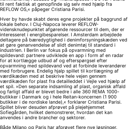
til rent faktisk at genopfinde sig selv med hjælp fra
REFLOW OS,« påpeger Cristiana Parisi.
Hver by havde skabt deres egne projekter på baggrund af
lokale behov. I Cluj-Napoca leverer REFLOW-
vidensknudepunktet afgørende ressourcer til dem, der er
interesseret i energibesparelser. I Amsterdam arbejdede
deltagere på bæredygtighed i denimforsyningskæden ved
at gøre genanvendelse af slidt denimtøj til standard i
industrien. I Berlin var fokus på opvarmning med
spildevand: partnere udviklede en app i form af en radar
for at kortlægge udbud af og efterspørgsel efter
opvarmning med spildevand ved at forbinde leverandører
med forbrugere. Endelig hjalp spillet til kortlægning af
værdikæden med at beskrive hele vejen gennem
værdikæden for plast fra detailleddet i Vejle ved hjælp af
et spil. »Den separate indsamling af plast, organisk affald
og farligt affald er blevet bedre i alle 360 REMA 1000-
butikker i Danmark og i hele Reitan-koncernen (1 900
butikker i de nordiske lande),« forklarer Cristiana Parisi.
Spillet bliver desuden afprøvet på plejehjemmet
Sofiegården, hvilket demonstrerer, hvordan det kan
anvendes i andre brancher og sektorer.
Både Milano og Paris har afprøvet flere nye løsninger.