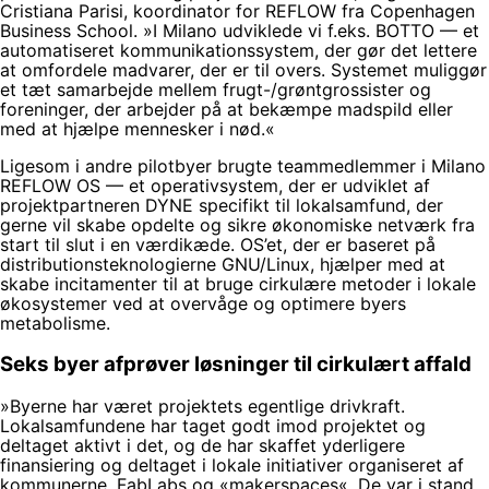
Cristiana Parisi, koordinator for REFLOW fra Copenhagen
Business School. »I Milano udviklede vi f.eks. BOTTO — et
automatiseret kommunikationssystem, der gør det lettere
at omfordele madvarer, der er til overs. Systemet muliggør
et tæt samarbejde mellem frugt-/grøntgrossister og
foreninger, der arbejder på at bekæmpe madspild eller
med at hjælpe mennesker i nød.«
Ligesom i andre pilotbyer brugte teammedlemmer i Milano
REFLOW OS — et operativsystem, der er udviklet af
projektpartneren DYNE specifikt til lokalsamfund, der
gerne vil skabe opdelte og sikre økonomiske netværk fra
start til slut i en værdikæde. OS’et, der er baseret på
distributionsteknologierne GNU/Linux, hjælper med at
skabe incitamenter til at bruge cirkulære metoder i lokale
økosystemer ved at overvåge og optimere byers
metabolisme.
Seks byer afprøver løsninger til cirkulært affald
»Byerne har været projektets egentlige drivkraft.
Lokalsamfundene har taget godt imod projektet og
deltaget aktivt i det, og de har skaffet yderligere
finansiering og deltaget i lokale initiativer organiseret af
kommunerne, FabLabs og «makerspaces«. De var i stand