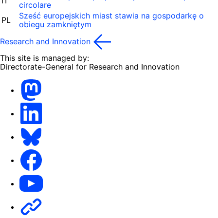
IT
circolare
Sześć europejskich miast stawia na gospodarkę o
PL
obiegu zamkniętym
Research and Innovation
This site is managed by:
Directorate-General for Research and Innovation
Mastodon
LinkedIn
Bluesky
Facebook
Youtube
Other networks