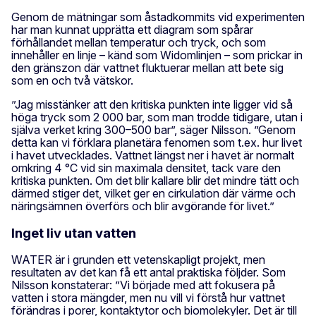
Genom de mätningar som åstadkommits vid experimenten
har man kunnat upprätta ett diagram som spårar
förhållandet mellan temperatur och tryck, och som
innehåller en linje – känd som Widomlinjen – som prickar in
den gränszon där vattnet fluktuerar mellan att bete sig
som en och två vätskor.
”Jag misstänker att den kritiska punkten inte ligger vid så
höga tryck som 2 000 bar, som man trodde tidigare, utan i
själva verket kring 300–500 bar”, säger Nilsson. ”Genom
detta kan vi förklara planetära fenomen som t.ex. hur livet
i havet utvecklades. Vattnet längst ner i havet är normalt
omkring 4 °C vid sin maximala densitet, tack vare den
kritiska punkten. Om det blir kallare blir det mindre tätt och
därmed stiger det, vilket ger en cirkulation där värme och
näringsämnen överförs och blir avgörande för livet.”
Inget liv utan vatten
WATER är i grunden ett vetenskapligt projekt, men
resultaten av det kan få ett antal praktiska följder. Som
Nilsson konstaterar: ”Vi började med att fokusera på
vatten i stora mängder, men nu vill vi förstå hur vattnet
förändras i porer, kontaktytor och biomolekyler. Det är till