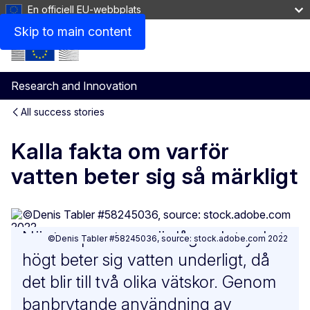
En officiell EU-webbplats
Skip to main content
Research and Innovation
All success stories
Kalla fakta om varför
vatten beter sig så märkligt
När temperaturen är låg och trycket
©Denis Tabler #58245036, source: stock.adobe.com 2022
högt beter sig vatten underligt, då
det blir till två olika vätskor. Genom
banbrytande användning av