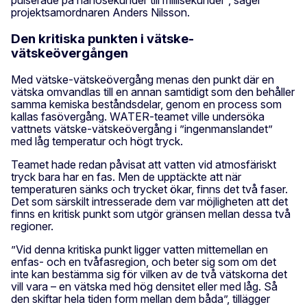
pulserade på nanosekunder till millisekunder”, säger
projektsamordnaren Anders Nilsson.
Den kritiska punkten i vätske-
vätskeövergången
Med vätske-vätskeövergång menas den punkt där en
vätska omvandlas till en annan samtidigt som den behåller
samma kemiska beståndsdelar, genom en process som
kallas fasövergång. WATER-teamet ville undersöka
vattnets vätske-vätskeövergång i ”ingenmanslandet”
med låg temperatur och högt tryck.
Teamet hade redan påvisat att vatten vid atmosfäriskt
tryck bara har en fas. Men de upptäckte att när
temperaturen sänks och trycket ökar, finns det två faser.
Det som särskilt intresserade dem var möjligheten att det
finns en kritisk punkt som utgör gränsen mellan dessa två
regioner.
”Vid denna kritiska punkt ligger vatten mittemellan en
enfas- och en tvåfasregion, och beter sig som om det
inte kan bestämma sig för vilken av de två vätskorna det
vill vara – en vätska med hög densitet eller med låg. Så
den skiftar hela tiden form mellan dem båda”, tillägger