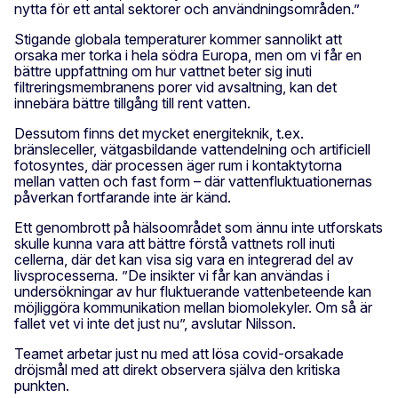
nytta för ett antal sektorer och användningsområden.”
Stigande globala temperaturer kommer sannolikt att
orsaka mer torka i hela södra Europa, men om vi får en
bättre uppfattning om hur vattnet beter sig inuti
filtreringsmembranens porer vid avsaltning, kan det
innebära bättre tillgång till rent vatten.
Dessutom finns det mycket energiteknik, t.ex.
bränsleceller, vätgasbildande vattendelning och artificiell
fotosyntes, där processen äger rum i kontaktytorna
mellan vatten och fast form – där vattenfluktuationernas
påverkan fortfarande inte är känd.
Ett genombrott på hälsoområdet som ännu inte utforskats
skulle kunna vara att bättre förstå vattnets roll inuti
cellerna, där det kan visa sig vara en integrerad del av
livsprocesserna. ”De insikter vi får kan användas i
undersökningar av hur fluktuerande vattenbeteende kan
möjliggöra kommunikation mellan biomolekyler. Om så är
fallet vet vi inte det just nu”, avslutar Nilsson.
Teamet arbetar just nu med att lösa covid-orsakade
dröjsmål med att direkt observera själva den kritiska
punkten.