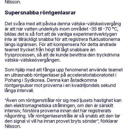
Nilsson.
Supersnabba röntgenlasrar
Det svåra med att påvisa denna vätske-vätskeövergång
är att när vatten underkyls inom området -35 till -70 °C,
bildas det is så fort att de vanliga experimentverktygen
inte är tillräckligt snabba för att registrera fluktuationerna
längs isgränsen. För att kompensera för detta ändrade
teamet trycket från högt till lågt snabbare än
frysprocessen, så att de kunde bevittna den tryckdrivna
vätske-vätskeövergången.
Som hjälp med att fånga upp fenomenet använde teamet
en ultrasnabb röntgenlaser på acceleratorlaboratoriet i
Pohang i Sydkorea. Denna kan åstadkomma
röntgenpulser mot proverna i en kvadriljondels sekund
långa intervall.
”Även om röntgenstrålar rör sig med ljusets hastighet kan
den elektromagnetiska strålningen, om den är särskilt
intensiv, förstöra proverna innan det har registrerats
någonting. Vår röntgenlaserstråle är så snabb att den tar
den signal vi vill ha innan provet bryts sönder”, förklarar
Nilsson.