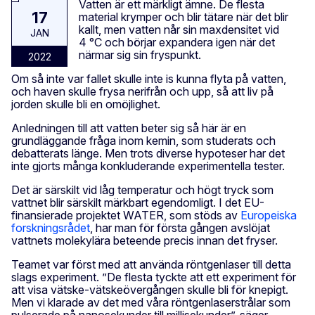
Vatten är ett märkligt ämne. De flesta
17
material krymper och blir tätare när det blir
kallt, men vatten når sin maxdensitet vid
JAN
4 °C och börjar expandera igen när det
närmar sig sin fryspunkt.
2022
Om så inte var fallet skulle inte is kunna flyta på vatten,
och haven skulle frysa nerifrån och upp, så att liv på
jorden skulle bli en omöjlighet.
Anledningen till att vatten beter sig så här är en
grundläggande fråga inom kemin, som studerats och
debatterats länge. Men trots diverse hypoteser har det
inte gjorts många konkluderande experimentella tester.
Det är särskilt vid låg temperatur och högt tryck som
vattnet blir särskilt märkbart egendomligt. I det EU-
finansierade projektet WATER, som stöds av
Europeiska
forskningsrådet
, har man för första gången avslöjat
vattnets molekylära beteende precis innan det fryser.
Teamet var först med att använda röntgenlaser till detta
slags experiment. ”De flesta tyckte att ett experiment för
att visa vätske-vätskeövergången skulle bli för knepigt.
Men vi klarade av det med våra röntgenlaserstrålar som