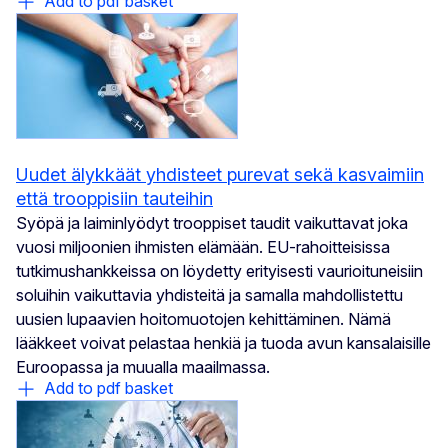
Add to pdf basket
Uudet älykkäät yhdisteet purevat sekä kasvaimiin
että trooppisiin tauteihin
Syöpä ja laiminlyödyt trooppiset taudit vaikuttavat joka
vuosi miljoonien ihmisten elämään. EU-rahoitteisissa
tutkimushankkeissa on löydetty erityisesti vaurioituneisiin
soluihin vaikuttavia yhdisteitä ja samalla mahdollistettu
uusien lupaavien hoitomuotojen kehittäminen. Nämä
lääkkeet voivat pelastaa henkiä ja tuoda avun kansalaisille
Euroopassa ja muualla maailmassa.
Add to pdf basket