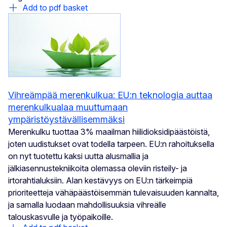
Add to pdf basket
Vihreämpää merenkulkua: EU:n teknologia auttaa
merenkulkualaa muuttumaan
ympäristöystävällisemmäksi
Merenkulku tuottaa 3% maailman hiilidioksidipäästöistä,
joten uudistukset ovat todella tarpeen. EU:n rahoituksella
on nyt tuotettu kaksi uutta alusmallia ja
jälkiasennustekniikoita olemassa oleviin risteily- ja
irtorahtialuksiin. Alan kestävyys on EU:n tärkeimpiä
prioriteetteja vähäpäästöisemmän tulevaisuuden kannalta,
ja samalla luodaan mahdollisuuksia vihreälle
talouskasvulle ja työpaikoille.