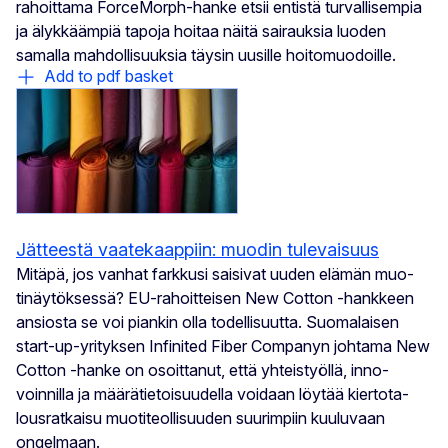
rahoittama ForceMorph-hanke etsii entistä turvallisempia
ja älykkäämpiä tapoja hoitaa näitä sairauksia luoden
samalla mahdollisuuksia täysin uusille hoitomuodoille.
Add to pdf basket
Jätteestä vaatekaappiin: muodin tulevaisuus
Mitäpä, jos vanhat farkkusi saisivat uuden elämän muo-
tinäytöksessä? EU-rahoitteisen New Cotton -hankkeen
ansiosta se voi piankin olla todellisuutta. Suomalaisen
start-up-yrityksen Infinited Fiber Companyn johtama New
Cotton -hanke on osoittanut, että yhteistyöllä, inno-
voinnilla ja määrätietoisuudella voidaan löytää kiertota-
lousratkaisu muotiteollisuuden suurimpiin kuuluvaan
ongelmaan.