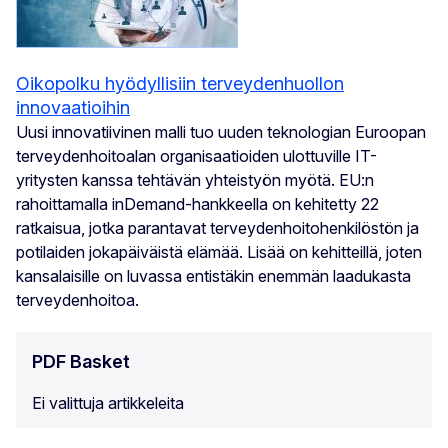
Oikopolku hyödyllisiin terveydenhuollon
innovaatioihin
Uusi innovatiivinen malli tuo uuden teknologian Euroopan
terveydenhoitoalan organisaatioiden ulottuville IT-
yritysten kanssa tehtävän yhteistyön myötä. EU:n
rahoittamalla inDemand-hankkeella on kehitetty 22
ratkaisua, jotka parantavat terveydenhoitohenkilöstön ja
potilaiden jokapäiväistä elämää. Lisää on kehitteillä, joten
kansalaisille on luvassa entistäkin enemmän laadukasta
terveydenhoitoa.
PDF Basket
Ei valittuja artikkeleita