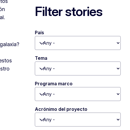
ntos
Filter stories
ión
al.
País
galaxia?
Toggle dropdown
Tema
estos
stro
Toggle dropdown
Programa marco
Toggle dropdown
Acrónimo del proyecto
Toggle dropdown