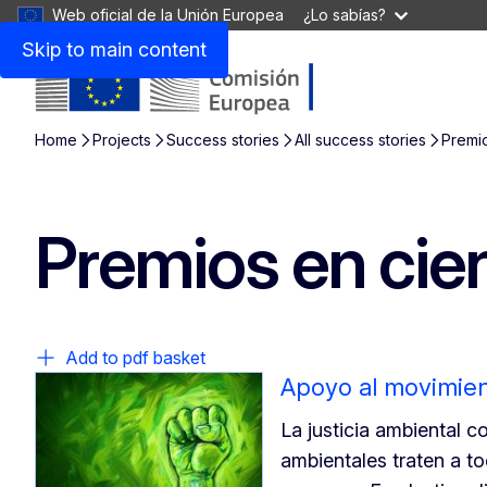
Web oficial de la Unión Europea
¿Lo sabías?
Skip to main content
Home
Projects
Success stories
All success stories
Premio
Premios en cie
Add to pdf basket
Apoyo al movimient
La justicia ambiental c
ambientales traten a t