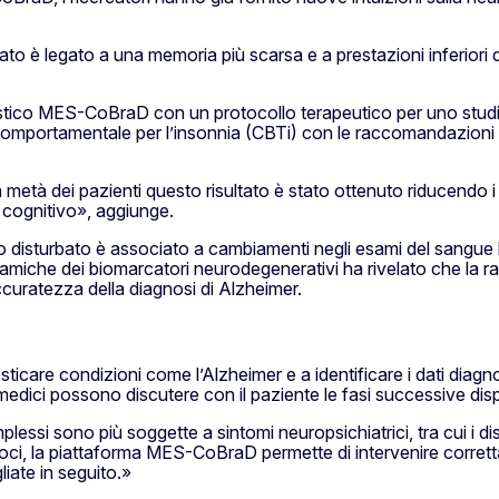
o è legato a una memoria più scarsa e a prestazioni inferiori d
nostico MES-CoBraD con un protocollo terapeutico per uno stud
-comportamentale per l’insonnia (CBTi) con le raccomandazioni s
a metà dei pazienti questo risultato è stato ottenuto riducendo i
 cognitivo», aggiunge.
o disturbato è associato a cambiamenti negli esami del sangue l
 dinamiche dei biomarcatori neurodegenerativi ha rivelato che la r
accuratezza della diagnosi di Alzheimer.
care condizioni come l’Alzheimer e a identificare i dati diagno
edici possono discutere con il paziente le fasi successive dispo
essi sono più soggette a sintomi neuropsichiatrici, tra cui i dis
coci, la piattaforma MES-CoBraD permette di intervenire corre
liate in seguito.»