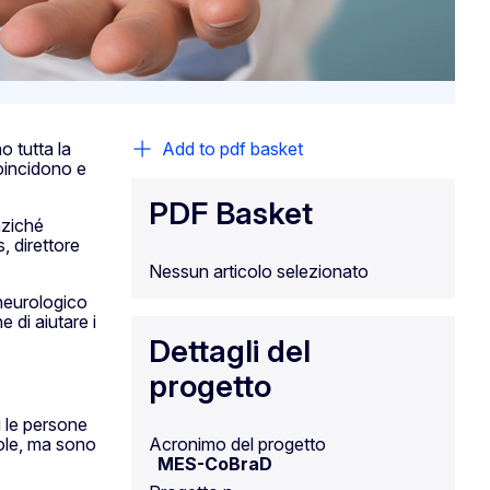
o tutta la
Add to pdf basket
coincidono e
PDF Basket
nziché
, direttore
Nessun articolo selezionato
 neurologico
 di aiutare i
Dettagli del
progetto
i le persone
role, ma sono
Acronimo del progetto
MES-CoBraD