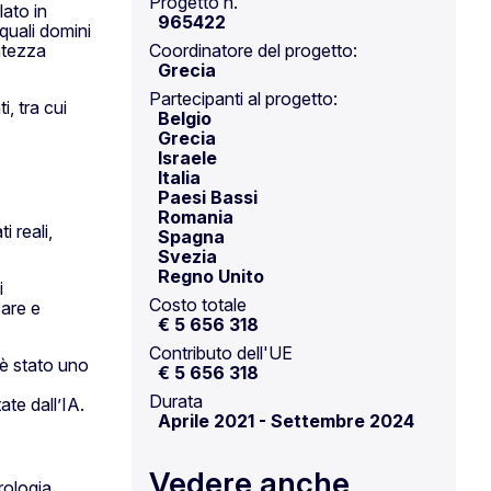
Progetto n.
ato in
965422
 quali domini
ratezza
Coordinatore del progetto:
Grecia
Partecipanti al progetto:
, tra cui
Belgio
Grecia
Israele
Italia
Paesi Bassi
Romania
 reali,
Spagna
Svezia
Regno Unito
i
Costo totale
care e
€ 5 656 318
Contributo dell'UE
 è stato uno
€ 5 656 318
Durata
ate dall’IA.
Aprile 2021
-
Settembre 2024
Vedere anche
rologia,