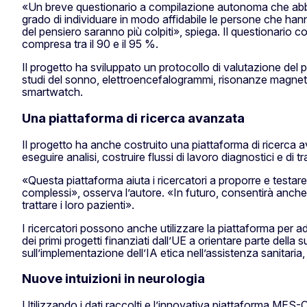
«Un breve questionario a compilazione autonoma che abbia
grado di individuare in modo affidabile le persone che hanno
del pensiero saranno più colpiti», spiega. Il questionario 
compresa tra il 90 e il 95 %.
Il progetto ha sviluppato un protocollo di valutazione del 
studi del sonno, elettroencefalogrammi, risonanze magnetich
smartwatch.
Una piattaforma di ricerca avanzata
Il progetto ha anche costruito una piattaforma di ricerca a
eseguire analisi, costruire flussi di lavoro diagnostici e di t
«Questa piattaforma aiuta i ricercatori a proporre e testare 
complessi», osserva l’autore. «In futuro, consentirà anche 
trattare i loro pazienti».
I ricercatori possono anche utilizzare la piattaforma per a
dei primi progetti finanziati dall’UE a orientare parte della
sull’implementazione dell’IA etica nell’assistenza sanitaria,
Nuove intuizioni in neurologia
Utilizzando i dati raccolti e l’innovativa piattaforma MES-C