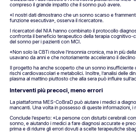
compreso il grande impatto che il sonno può avere.
«I nostri dati dimostrano che un sonno scarso e frammentat
funzione esecutiva», osserva il ricercatore.
I ricercatori del NIA hanno combinato il protocollo diag
confronta il beneficio terapeutico della terapia cognitivo
del sonno per i pazienti con MCI.
«Non solo la CBTi risolve l’insonnia cronica, ma in più dell
usavano da anni e che notoriamente accelerano il declino
Il progetto ha anche scoperto che un sonno insufficiente 
rischi cardiovascolari e metabolici. Inoltre, l’analisi delle
plasma al mattino piuttosto che alla sera può influire sull’
Interventi più precoci, meno errori
La piattaforma MES-CoBraD può aiutare i medici a diagnosti
mancanti. Una volta in possesso di queste informazioni, i m
Conclude l’esperto: «Le persone con disturbi cerebrali compl
sonno, e aiutando i medici a fare diagnosi accurate e pre
prima e di ridurre gli errori dovuti a scelte terapeutiche sbag