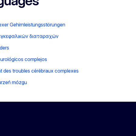
nguages
xer Gehirnleistungsstörungen
 εγκεφαλικών διαταραχών
ders
eurológicos complejos
nt des troubles cérébraux complexes
burzeń mózgu