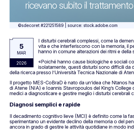
ricevano subito il trattamento
©sdecoret #221251589 | source: stock.adobe.com
I disturbi cerebrali complessi, come la demenz
5
vita e che interferiscono con la memoria, il p
hanno in comune alterazioni dei ritmi e della 
MAR
«Poiché hanno cause biologiche e sociali co
2026
isolatamente, questi disturbi sono difficili d
della ricerca presso l’Università Tecnica Nazionale di Aten
Il progetto MES-CoBraD è nato da un’idea che Ntanos ha sv
di Atene (NIA) e Ioannis Stavropoulos del King’s College di L
medici a diagnosticare e gestire meglio i disturbi cerebrali 
Diagnosi semplici e rapide
Il decadimento cognitivo lieve (MCI) è definito come la fa
sperimentano un evidente declino della memoria o del pens
ancora in grado di gestire le attività quotidiane in modo in