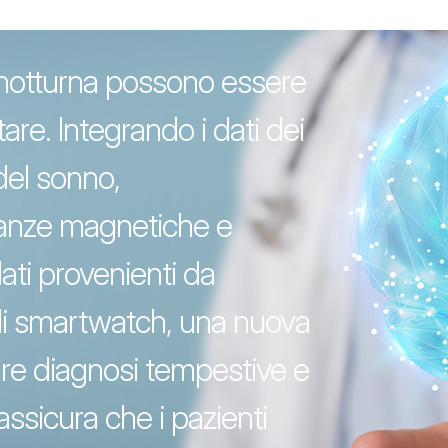
notturna possono essere
ttare. Integrando i dati dei
del sonno,
nanze magnetiche e
ati provenienti da
gli smartwatch, una nuova
fare diagnosi tempestive e
assicura che i pazienti