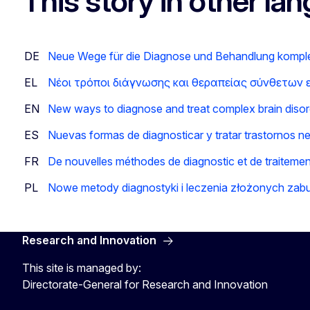
This story in other la
DE
Neue Wege für die Diagnose und Behandlung komple
EL
Νέοι τρόποι διάγνωσης και θεραπείας σύνθετων
EN
New ways to diagnose and treat complex brain disor
ES
Nuevas formas de diagnosticar y tratar trastornos n
FR
De nouvelles méthodes de diagnostic et de traiteme
PL
Nowe metody diagnostyki i leczenia złożonych za
Research and Innovation
This site is managed by:
Directorate-General for Research and Innovation