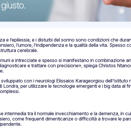
 giusto.
a e l’epilessia, e i disturbi del sonno sono condizioni che duran
ensiero, l’umore, l’indipendenza e la qualità della vita. Spesso 
struttura cerebrale.
muni e intrecciate e spesso si manifestano in combinazione a
a diagnosticare e trattare con precisione», spiega Christos Ntanos
e.
iluppato con i neurologi Elissaios Karageorgiou dell’Istituto
ondra, per utilizzare le tecnologie emergenti e i big data al fine
complessi.
se intermedia tra il normale invecchiamento e la demenza, in cu
iero, come frequenti dimenticanze o difficoltà a trovare le pa
dipendente.