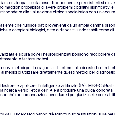
mo sviluppato sulla base di conoscenze preesistenti si è rivel
 maggiori probabilità di avere problemi cognitivi significativi e
corrispondeva alla valutazione clinica specialistica con un’accu
paziente che riunisce dati provenienti da un’ampia gamma di fonti
e e campioni biologici, oltre a dispositivi indossabili come gli
vanzata e sicura dove i neuroscienziati possono raccogliere dati
rattamento e testare ipotesi.
nuovi metodi per la diagnosi e il trattamento di disturbi cerebral
ai medici di utilizzare direttamente questi metodi per diagnosti
ddestrare e applicare l’intelligenza artificiale (IA). MES-CoBraD
 sua ricerca verso l’etica dell’IA e a produrre una guida concreta
 nonché raccomandazioni per ridurre i pregiudizi nelle cure abilit
oBraD, i ricercatori hanno già fornito nuove intuizioni sulla neu