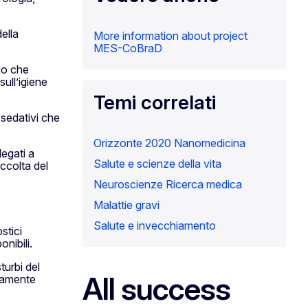
ella
More information about project
MES-CoBraD
io che
ull’igiene
Temi correlati
 sedativi che
Orizzonte 2020
Nanomedicina
egati a
Salute e scienze della vita
accolta del
Neuroscienze
Ricerca medica
Malattie gravi
Salute e invecchiamento
stici
nibili.
turbi del
All success
ttamente