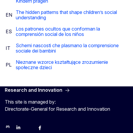
Kindern prägen
The hidden patterns that shape children’s social
EN
understanding
Los patrones ocultos que conforman la
ES
comprensión social de los niños
Schemi nascosti che plasmano la comprensione
IT
sociale dei bambini
Nieznane wzorce kształtujące zrozumienie
PL
społeczne dzieci
Research and Innovation
This site is managed by:
Directorate-General for Research and Innovation
Mastodon
LinkedIn
Bluesky
Facebook
Youtube
Other networks