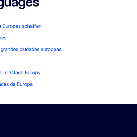
nguages
e Europas schaffen
ies
s grandes ciudades europeas
e
h miastach Europy
ades da Europa