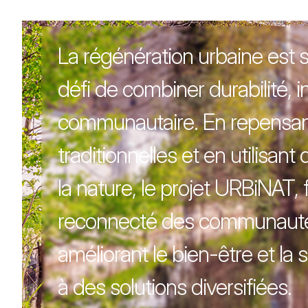
La régénération urbaine est 
défi de combiner durabilité,
communautaire. En repensan
traditionnelles et en utilisan
la nature, le projet URBiNAT, 
reconnecté des communauté
améliorant le bien-être et la
à des solutions diversifiées.