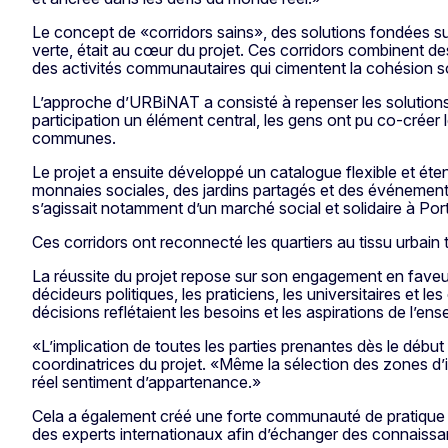
Le concept de «corridors sains», des solutions fondées sur l
verte, était au cœur du projet. Ces corridors combinent de
des activités communautaires qui cimentent la cohésion s
L’approche d’URBiNAT a consisté à repenser les solutions f
participation un élément central, les gens ont pu co-créer 
communes.
Le projet a ensuite développé un catalogue flexible et éten
monnaies sociales, des jardins partagés et des événements 
s’agissait notamment d’un marché social et solidaire à Porto
Ces corridors ont reconnecté les quartiers au tissu urbain 
La réussite du projet repose sur son engagement en faveur 
décideurs politiques, les praticiens, les universitaires et l
décisions reflétaient les besoins et les aspirations de l’
«L’implication de toutes les parties prenantes dès le début
coordinatrices du projet. «Même la sélection des zones d’i
réel sentiment d’appartenance.»
Cela a également créé une forte communauté de pratique da
des experts internationaux afin d’échanger des connaissa