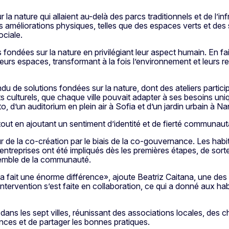
a nature qui allaient au-delà des parcs traditionnels et de l’inf
s améliorations physiques, telles que des espaces verts et des 
ociale.
ondées sur la nature en privilégiant leur aspect humain. En fai
leurs espaces, transformant à la fois l’environnement et leurs re
du de solutions fondées sur la nature, dont des ateliers particip
culturels, que chaque ville pouvait adapter à ses besoins uniq
, d’un auditorium en plein air à Sofia et d’un jardin urbain à Na
tout en ajoutant un sentiment d’identité et de fierté communauta
de la co-création par le biais de la co-gouvernance. Les habit
es entreprises ont été impliqués dès les premières étapes, de sort
ensemble de la communauté.
 a fait une énorme différence», ajoute Beatriz Caitana, une des
ntervention s’est faite en collaboration, ce qui a donné aux ha
ns les sept villes, réunissant des associations locales, des c
nces et de partager les bonnes pratiques.