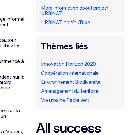
More information about project
URBiNAT
age informel
URBiNAT on YouTube
ment
s autour
Thèmes liés
r chez les
 commencé à
Innovation
Horizon 2020
Coopération internationale
dées sur la
Environnement
Biodiversité
atoire
terme.
Aménagement du territoire
Vie urbaine
Pacte vert
ées sur la
 un
All success
 d’ateliers,