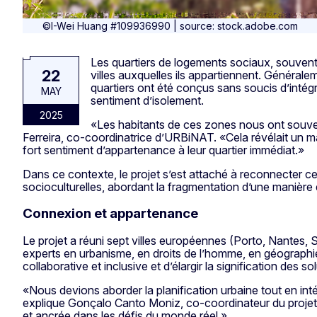
©I-Wei Huang #109936990 | source: stock.adobe.com
Les quartiers de logements sociaux, souvent
22
villes auxquelles ils appartiennent. Général
quartiers ont été conçus sans soucis d’intég
MAY
sentiment d’isolement.
2025
«Les habitants de ces zones nous ont souvent
Ferreira, co-coordinatrice d’URBiNAT. «Cela révélait un m
fort sentiment d’appartenance à leur quartier immédiat.»
Dans ce contexte, le projet s’est attaché à reconnecter ces 
socioculturelles, abordant la fragmentation d’une manière 
Connexion et appartenance
Le projet a réuni sept villes européennes (Porto, Nantes, 
experts en urbanisme, en droits de l’homme, en géographi
collaborative et inclusive et d’élargir la signification des s
«Nous devions aborder la planification urbaine tout en inté
explique Gonçalo Canto Moniz, co-coordinateur du proje
et ancrée dans les défis du monde réel.»