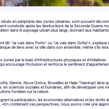
 situés en périphérie des zones urbaines, sont souvent décon
ement construits après les destructions de la Seconde Guerre mo
ration dans le paysage urbain plus large, donnant aux habitants
 dit: “Je vais dans Porto” ou “Je vais dans Sofia”», explique 
anque de liens avec la ville dans son ensemble, même s’ils res
zones par le biais d’infrastructures physiques et d’initiatives
qui encourage l’inclusion et renforce le sentiment d’appartenan
Sofia, Sienne, Nova Gorica, Bruxelles et Høje-Taastrup) ainsi 
e, en sciences sociales et humaines, afin de développer une 
olutions fondées sur la nature.
grant la participation, les économies alternatives et les droits
t. «En combinant ces perspectives, nous avons créé une appro