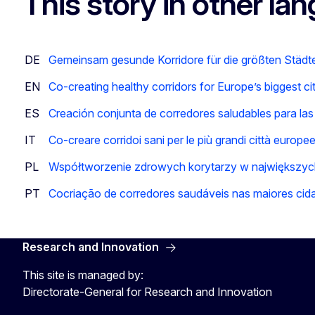
This story in other la
DE
Gemeinsam gesunde Korridore für die größten Städt
EN
Co-creating healthy corridors for Europe’s biggest cit
ES
Creación conjunta de corredores saludables para la
IT
Co-creare corridoi sani per le più grandi città europe
PL
Współtworzenie zdrowych korytarzy w największyc
PT
Cocriação de corredores saudáveis nas maiores cid
Research and Innovation
This site is managed by:
Directorate-General for Research and Innovation