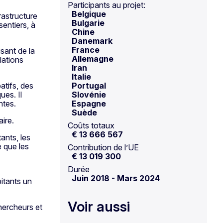
Participants au projet:
Belgique
rastructure
Bulgarie
sentiers, à
Chine
Danemark
France
sant de la
Allemagne
lations
Iran
Italie
atifs, des
Portugal
ues. Il
Slovénie
ntes.
Espagne
Suède
ire.
Coûts totaux
€ 13 666 567
ants, les
e que les
Contribution de l’UE
€ 13 019 300
Durée
Juin 2018
-
Mars 2024
bitants un
Voir aussi
hercheurs et