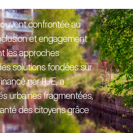
souvent confrontée au
 inclusion et engagement
t les approches
t des solutions fondées sur
financé par l’UE, a
s urbaines fragmentées,
 santé des citoyens grâce