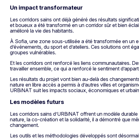
Un impact transformateur
Les corridors sains ont déjà généré des résultats significa
et boueux a été transformé en un corridor sûr et bien écla
amélioré la vie des habitants.
À Sofia, une zone sous-utilisée a été transformée en un 
d’événements, du sport et d’ateliers. Ces solutions ont égal
groupes vulnérables.
Et les corridors ont renforcé les liens communautaires. 
travailler ensemble, ce qui a renforcé le sentiment d’appa
Les résultats du projet vont bien au-delà des changement
nature en libre accès a permis à d’autres villes et organi
URBiNAT suit les impacts sociaux, économiques et urbains d
Les modèles futurs
Les corridors sains d’URBiNAT offrent un modèle durable d
nature, la co-création et la solidarité, il a démontré que 
changement.
Les outils et les méthodologies développés sont désormais d