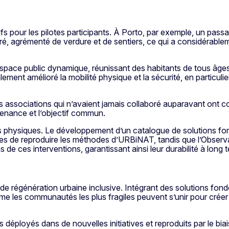
tifs pour les pilotes participants. À Porto, par exemple, un pass
iré, agrémenté de verdure et de sentiers, ce qui a considérable
espace public dynamique, réunissant des habitants de tous âge
ement amélioré la mobilité physique et la sécurité, en particulie
Des associations qui n’avaient jamais collaboré auparavant ont
rtenance et l’objectif commun.
s physiques. Le développement d’un catalogue de solutions fon
smes de reproduire les méthodes d’URBiNAT, tandis que l’Observ
e ces interventions, garantissant ainsi leur durabilité à long 
e régénération urbaine inclusive. Intégrant des solutions fond
même les communautés les plus fragiles peuvent s’unir pour créer
éployés dans de nouvelles initiatives et reproduits par le biais