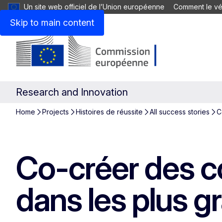
Un site web officiel de l’Union européenne
Comment le vér
Skip to main content
Research and Innovation
Home
Projects
Histoires de réussite
All success stories
C
Co-créer des co
dans les plus g