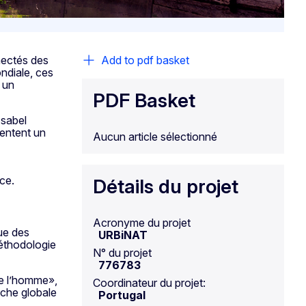
nectés des
Add to pdf basket
ndiale, ces
 un
PDF Basket
Isabel
sentent un
Aucun article sélectionné
ce.
Détails du projet
Acronyme du projet
que des
URBiNAT
méthodologie
N° du projet
776783
 de l’homme»,
Coordinateur du projet:
che globale
Portugal