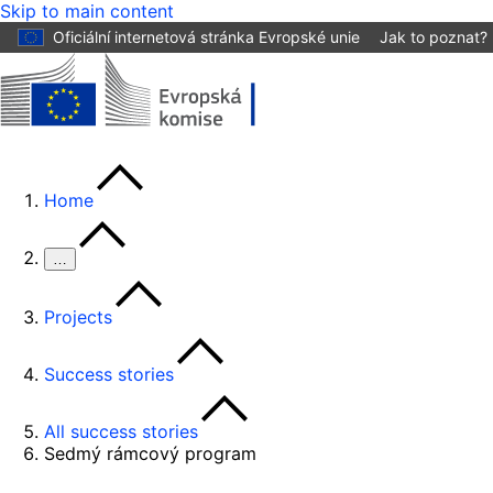
Skip to main content
Oficiální internetová stránka Evropské unie
Jak to poznat?
Home
…
Projects
Success stories
All success stories
Sedmý rámcový program